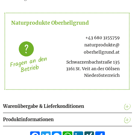
Naturprodukte Oberhellgrund
+43 680 3155759
naturprodukte@
oberhellgrund.at
Fragen an den
Schwarzenbachstraße 135
Betrieb
3161 St. Veit an der Gölsen
Niederösterreich
Warenübergabe & Lieferkonditionen
Produktinformationen
Facebook
Twitter
Messenger
WhatsApp
LinkedIn
XING
Teilen