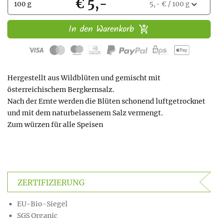
Kaufen
€ 5,-
Wählen
expand_more
100 g
5,- € / 100 g
Sie
eine
In den Warenkorb
Menge
aus:
Hergestellt aus Wildblüten und gemischt mit
österreichischem Bergkernsalz.
Nach der Ernte werden die Blüten schonend luftgetrocknet
und mit dem naturbelassenem Salz vermengt.
Zum würzen für alle Speisen
ZERTIFIZIERUNG
EU-Bio-Siegel
SGS Organic