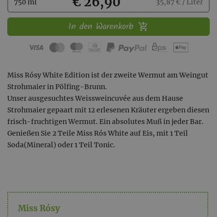
Kaufen
€ 26,90
750 ml
35,87 € / Liter
In den Warenkorb
Miss Rósy White Edition ist der zweite Wermut am Weingut
Strohmaier in Pölfing-Brunn.
Unser ausgesuchtes Weissweincuvée aus dem Hause
Strohmaier gepaart mit 12 erlesenen Kräuter ergeben diesen
frisch-fruchtigen Wermut. Ein absolutes Muß in jeder Bar.
Genießen Sie 2 Teile Miss Rós White auf Eis, mit 1 Teil
Soda(Mineral) oder 1 Teil Tonic.
Miss Rósy