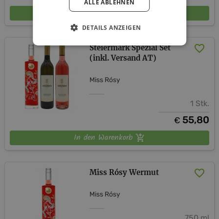
ALLE ABLEHNEN
In den Warenkorb
DETAILS ANZEIGEN
Steiermark Spezial Set
(inkl. Versand AT)
Miss Rósy
1 Stk.
55,80
€
In den Warenkorb
Miss Rósy Wermut
Miss Rósy
750 ml