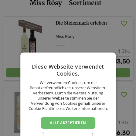
Miss Rósy - Sortiment
Die Steiermark erleben
Miss Rósy
1 Stk.
13,50
€
Diese Webseite verwendet
In den Warenkorb
Cookies.
Wir verwenden Cookies, um die
Benutzerfreundlichkeit unserer Website zu
verbessern. Durch die weitere Nutzung
Miss Rósy Duo - Set
unserer Webseite stimmen Sie der
Verwendung von Cookies gemäß unserer
Miss Rósy
Cookie-Richtlinie zu.
Weitere Informationen.
1 Stk.
ALLE AKZEPTIEREN
56,30
€