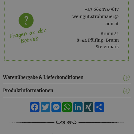
+43 664 1749617
weingut.strohmaier@
aon.at
Fragen an den
Brunn 41
Betrieb
8544 Pölfing-Brunn
Steiermark
Warenübergabe & Lieferkonditionen
Produktinformationen
Facebook
Twitter
Messenger
WhatsApp
LinkedIn
XING
Teilen