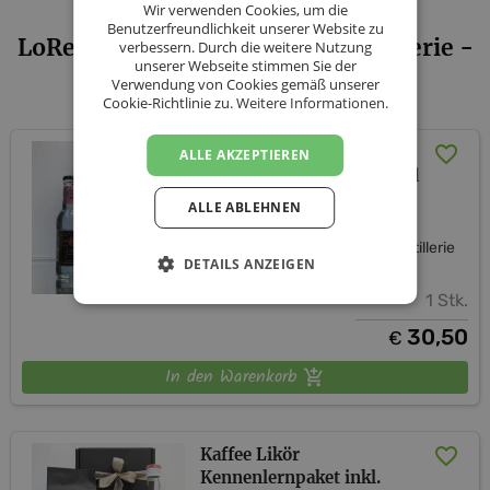
Wir verwenden Cookies, um die
Benutzerfreundlichkeit unserer Website zu
LoRe Cocktailmanufaktur | Destillerie -
verbessern. Durch die weitere Nutzung
unserer Webseite stimmen Sie der
Sortiment
Verwendung von Cookies gemäß unserer
Cookie-Richtlinie zu.
Weitere Informationen.
BlueGin Tonic Schokolade
ALLE AKZEPTIEREN
Geschenkbox inkl. Versand
(AT)
ALLE ABLEHNEN
LoRe Cocktailmanufaktur | Destillerie
DETAILS ANZEIGEN
1 Stk.
30,50
€
In den Warenkorb
Kaffee Likör
Kennenlernpaket inkl.