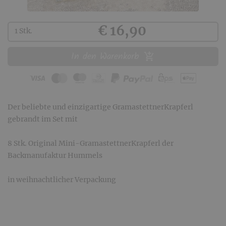
Kaufen
€ 16,90
1 Stk.
In den Warenkorb
Der beliebte und einzigartige GramastettnerKrapferl
gebrandt im Set mit
8 Stk. Original Mini-GramastettnerKrapferl der
Backmanufaktur Hummels
in weihnachtlicher Verpackung