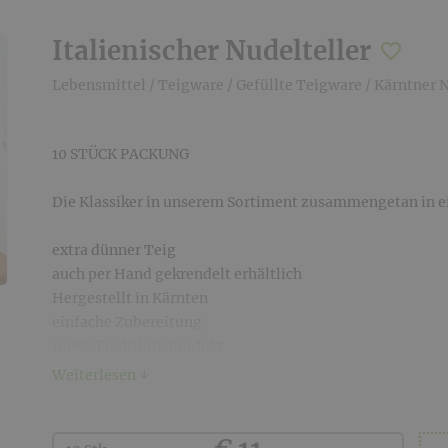
Italienischer Nudelteller
Lebensmittel
/
Teigware
/
Gefüllte Teigware
/
Kärntner 
10 STÜCK PACKUNG
Die Klassiker in unserem Sortiment zusammengetan in e
extra dünner Teig
auch per Hand gekrendelt erhältlich
Hergestellt in Kärnten
einfache Zubereitung
100% Traditionsprodukt
einfach zum Einfrieren (frisch geliefert)
Weiterlesen ↓
4-5 Stück pro Hauptspeisenportion
Teig aus Weizenmehl
Kaufen