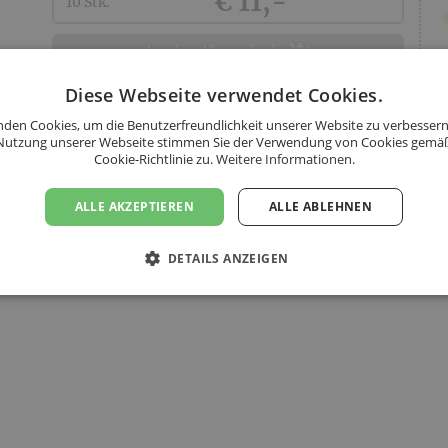
€ 11,-
10 Stk.
Zutaten: Weizenmehl, Eier, Speisesalz jodiert, Wasser,
veränderlichen Gewichtsanteilen), Spinat Nudel: 40% Ka
In den Warenkorb
Tomaten Mozzarella Nudel: 40% Kartoffel, Tomaten, M
Kartoffel, Bröseltopfen, Parmesan, Sauerrahm, Gewürze 
Diese Webseite verwendet Cookies.
F
Sauerrahm, Rucola, Parmesan, Salz Lasagnenudel: 30% 
den Cookies, um die Benutzerfreundlichkeit unserer Website zu verbessern
Karotten, Sellerie, Zwiebel, Knoblauch), Bechamelsauce 
Nutzung unserer Webseite stimmen Sie der Verwendung von Cookies gemä
Cookie-Richtlinie zu.
Weitere Informationen.
(Hartweizengriess), Parmesan, Gewürze
ALLE AKZEPTIEREN
ALLE ABLEHNEN
DETAILS ANZEIGEN
rtungen
Produktinformationen