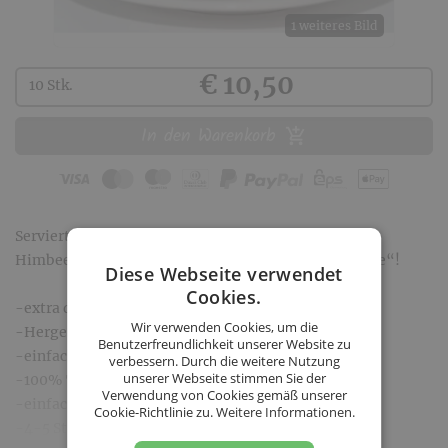
1 weiteres Bild
Kaufen
€ 10,50
10 Stk.
In den Warenkorb
Serviert mit einer Kugel Vanilleeis und warmer
Himbeersauce, eine neue Kreation von „Heißer Liebe“!
Diese Webseite verwendet
Cookies.
-extra dünner Teig
Wir verwenden Cookies, um die
-Hergestellt in Kärnten
Benutzerfreundlichkeit unserer Website zu
-einfache Zubereitung
verbessern. Durch die weitere Nutzung
unserer Webseite stimmen Sie der
-100% Traditionsprodukt
Verwendung von Cookies gemäß unserer
-einfach zum Einfrieren (frisch geliefert)
Cookie-Richtlinie zu.
Weitere Informationen.
-4-5 Stück pro Hauptspeisenportion