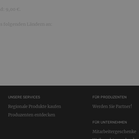
d: 9,00 €.
s folgenden Ländern an:
UNSERE SERVICES
FÜR PRODUZENTEN
Regionale Produkte kaufen
Werden Sie Partner!
Produzenten entdecken
FÜR UNTERNEHMEN
Mitarbeitergeschenke