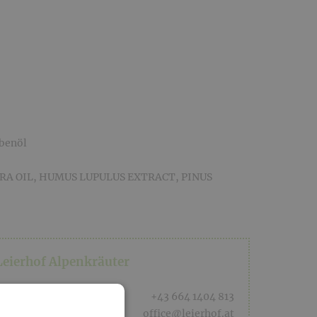
rbenöl
FERA OIL, HUMUS LUPULUS EXTRACT, PINUS
Leierhof Alpenkräuter
+43 664 1404 813
office@leierhof.at