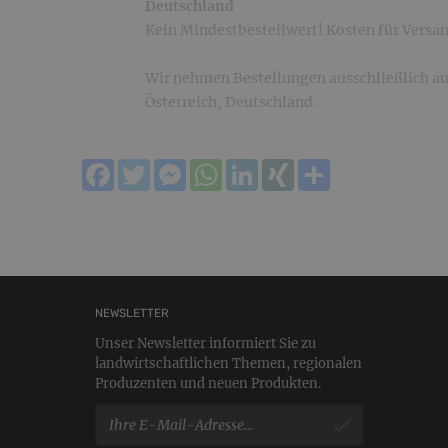
Deutschland
Kein Mindestbestellwert! Kosten für Versan
Wir nehmen Bestellungen ausschließlich au
Österreich, Deutschland.
Facebook
Twitter
Messenger
WhatsApp
LinkedIn
XING
Teilen
NEWSLETTER
Unser Newsletter informiert Sie zu
landwirtschaftlichen Themen, regionalen
Produzenten und neuen Produkten.