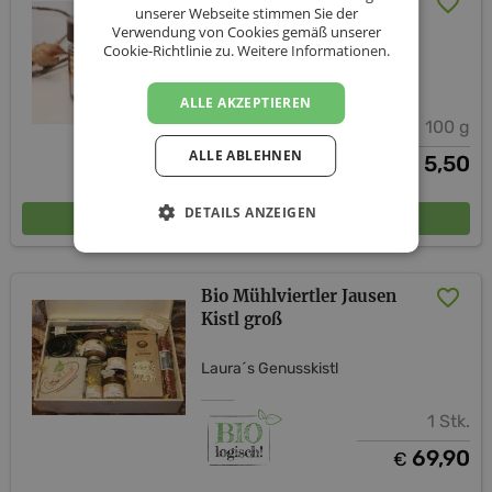
Bio Sacher Torte zum
unserer Webseite stimmen Sie der
Löffeln
Verwendung von Cookies gemäß unserer
Cookie-Richtlinie zu.
Weitere Informationen.
Laura´s Genusskistl
ALLE AKZEPTIEREN
100 g
ALLE ABLEHNEN
5,50
€
DETAILS ANZEIGEN
In den Warenkorb
Bio Mühlviertler Jausen
Kistl groß
Laura´s Genusskistl
1 Stk.
69,90
€