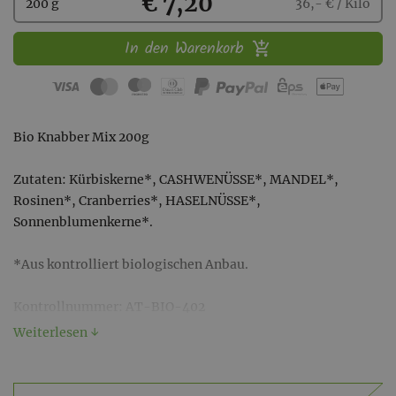
Kaufen
€ 7,20
200 g
36,- € / Kilo
In den Warenkorb
Bio Knabber Mix 200g
Zutaten: Kürbiskerne*, CASHWENÜSSE*, MANDEL*,
Rosinen*, Cranberries*, HASELNÜSSE*,
Sonnenblumenkerne*.
*Aus kontrolliert biologischen Anbau.
Kontrollnummer: AT-BIO-402
Weiterlesen ↓