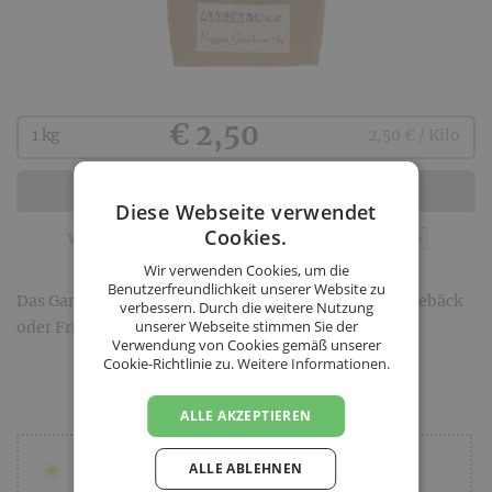
Kaufen
€ 2,50
1 kg
2,50 € / Kilo
In den Warenkorb
Diese Webseite verwendet
Cookies.
Wir verwenden Cookies, um die
Benutzerfreundlichkeit unserer Website zu
Das Ganzkorn kann geschrotet als Beigabe zu Brot, Gebäck
verbessern. Durch die weitere Nutzung
unserer Webseite stimmen Sie der
oder Frischkornbrei verwendet werden.
Verwendung von Cookies gemäß unserer
Cookie-Richtlinie zu.
Weitere Informationen.
ALLE AKZEPTIEREN
ALLE ABLEHNEN
la müh la - Langers Mühlenladen