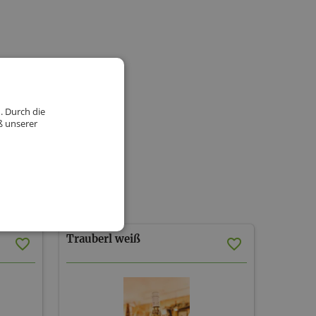
. Durch die
ß unserer
Trauberl
weiß