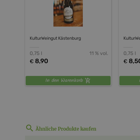
KulturWeingut Kästenburg
KulturW
0,75 l
11 % vol.
0,75 l
8,90
8,5
€
€
In den Warenkorb
Ähnliche Produkte kaufen