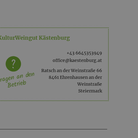
er/App., Nichtraucher Zimmer/App./Whg.,
KulturWeingut Kästenburg
, Fernseher, Balkon, Balkonmöbel,
+43 6645353949
office@kaestenburg.at
Ratsch an der Weinstraße 66
ragen an den
8461 Ehrenhausen an der
Betrieb
Weinstraße
,00)
Steiermark
er/