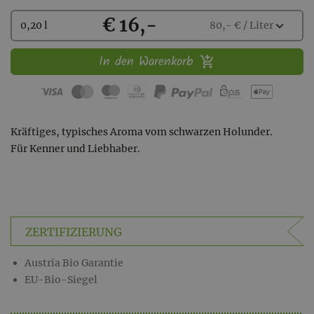
Kaufen
€ 16,-
Wählen
expand_more
0,20 l
80,- € / Liter
Sie
eine
In den Warenkorb
Menge
aus:
Kräftiges, typisches Aroma vom schwarzen Holunder.
Für Kenner und Liebhaber.
ZERTIFIZIERUNG
Austria Bio Garantie
EU-Bio-Siegel