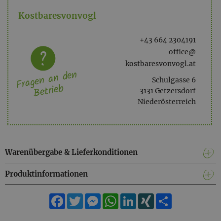
Kostbaresvonvogl
+43 664 2304191
office@
kostbaresvonvogl.at
Fragen an den
Schulgasse 6
Betrieb
3131 Getzersdorf
Niederösterreich
Warenübergabe & Lieferkonditionen
Produktinformationen
Facebook
Twitter
Messenger
WhatsApp
LinkedIn
XING
Teilen