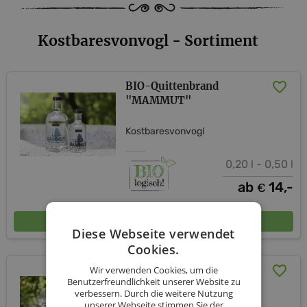
Kostbaresvonvogl - Sortiment
BIO-Quittenbrand
"MAMMUT"
Kostbaresvonvogl
0,20 l - 0,50 l
ab
14,-
€
In den Warenkorb
Diese Webseite verwendet
Cookies.
BIO-Mispelbrand
Wir verwenden Cookies, um die
Benutzerfreundlichkeit unserer Website zu
"MIRIAM"
verbessern. Durch die weitere Nutzung
unserer Webseite stimmen Sie der