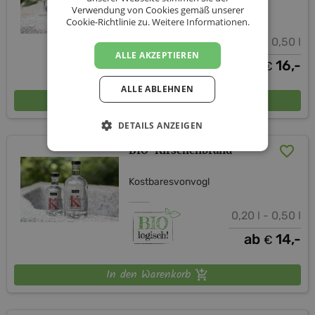
Kostbaresvonvogl
Verwendung von Cookies gemäß unserer
Cookie-Richtlinie zu.
Weitere Informationen.
0,20 l - 0,50 l
ALLE AKZEPTIEREN
ab
16,-
€
ALLE ABLEHNEN
In den Warenkorb
DETAILS ANZEIGEN
BIO-Kirschenbrand
Kostbaresvonvogl
0,20 l - 0,50 l
ab
14,-
€
In den Warenkorb