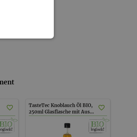
iment
TasteTec Knoblauch Öl BIO,
250ml Glasflasche mit Ausgießer