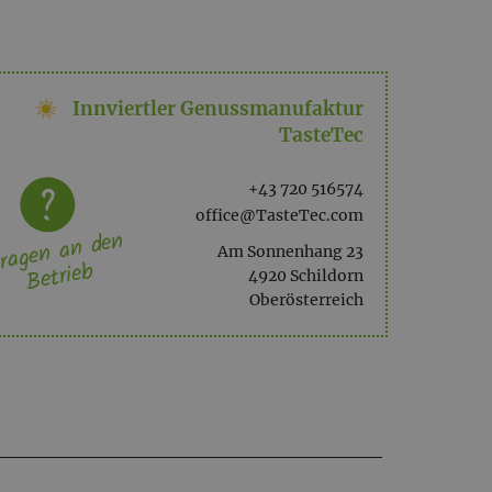
Innviertler Genussmanufaktur
TasteTec
+43 720 516574
office@TasteTec.com
ragen an den
Am Sonnenhang 23
Betrieb
4920 Schildorn
Oberösterreich