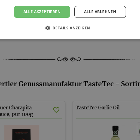
s folgenden Ländern an:
ALLE AKZEPTIEREN
ALLE ABLEHNEN
rlande, Ungarn, Zypern.
DETAILS ANZEIGEN
ertler Genussmanufaktur TasteTec - Sort
uer Charapita
TasteTec
Garlic
Oil
auce, pur 100g