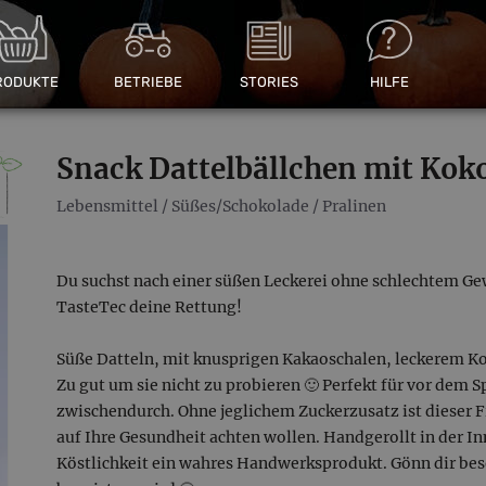
RODUKTE
BETRIEBE
STORIES
HILFE
Snack Dattelbällchen mit Kok
Lebensmittel
/
Süßes/Schokolade
/
Pralinen
Du suchst nach einer süßen Leckerei ohne schlechtem Ge
TasteTec deine Rettung!
Süße Datteln, mit knusprigen Kakaoschalen, leckerem
Zu gut um sie nicht zu probieren 🙂 Perfekt für vor dem 
zwischendurch. Ohne jeglichem Zuckerzusatz ist dieser F
auf Ihre Gesundheit achten wollen. Handgerollt in der I
Köstlichkeit ein wahres Handwerksprodukt. Gönn dir beson