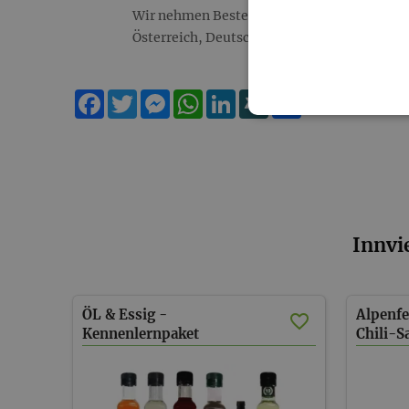
Wir nehmen Bestellungen ausschließlich au
Österreich, Deutschland, Frankreich, Niede
Facebook
Twitter
Messenger
WhatsApp
LinkedIn
XING
Teilen
Innvi
ÖL & Essig -
Alpenfe
Kennenlernpaket
Chili-S
5+1 gratis (inkl. Versand AT)