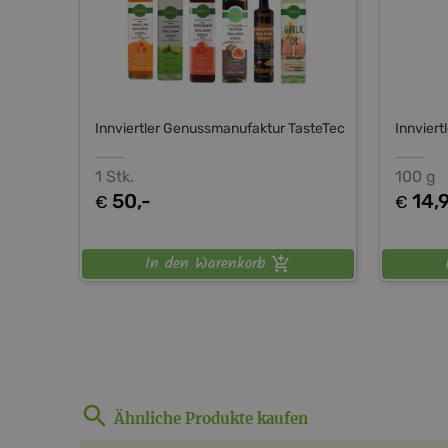
Innviertler Genussmanufaktur TasteTec
Innvier
1 Stk.
100 g
50,-
14,
€
€
In den Warenkorb
Ähnliche Produkte kaufen