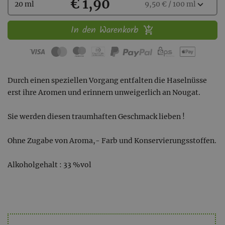
Kaufen
€ 1,90
Wählen
expand_more
20 ml
9,50 € / 100 ml
Sie
eine
In den Warenkorb
Menge
aus:
Durch einen speziellen Vorgang entfalten die Haselnüsse
erst ihre Aromen und erinnern unweigerlich an Nougat.
Sie werden diesen traumhaften Geschmack lieben !
Ohne Zugabe von Aroma,- Farb und Konservierungsstoffen.
Alkoholgehalt : 33 %vol