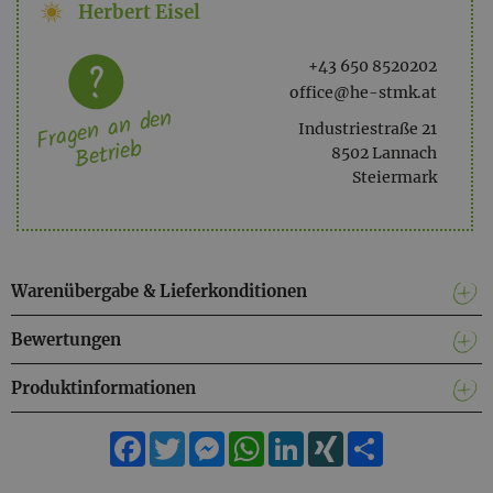
Herbert Eisel
+43 650 8520202
office@he-stmk.at
Fragen an den
Industriestraße 21
Betrieb
8502 Lannach
Steiermark
Warenübergabe & Lieferkonditionen
Bewertungen
Produktinformationen
Facebook
Twitter
Messenger
WhatsApp
LinkedIn
XING
Teilen