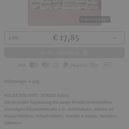
6 weitere Bilder
Kaufen
€ 17,85
Wählen
expand_more
3 Stk.
Sie
eine
In den Warenkorb
Menge
aus:
Füllmenge: á 40g
RELAX SOS ANTI-STRESS Junior
Die perfekte Ergänzung für junge Hunde in besonders
stressigen Situationen wie z.B.: Autofahren, Alleine zu
Hause bleiben, Urlaub fahren, Unruhe & Stress, Gewitter,
Silvester