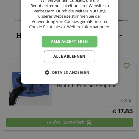
Wir verwenden Cookies, um die
Facebook
Twitter
Messenger
WhatsApp
LinkedIn
XING
Teilen
Benutzerfreundlichkeit unserer Website zu
verbessern. Durch die weitere Nutzung
unserer Webseite stimmen Sie der
Verwendung von Cookies gemäß unserer
Cookie-Richtlinie zu.
Weitere Informationen.
Hanfred - Premium Hempfood -
ALLE AKZEPTIEREN
Sortiment
ALLE ABLEHNEN
Fleisch Fleckerl – Ente 3er
Pack - á 45g
DETAILS ANZEIGEN
Hanfred - Premium Hempfood
3 Stk.
17,85
€
In den Warenkorb