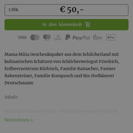
Kaufen
€ 50,-
1 Stk.
In den Warenkorb
Mama Miiia Geschenkspaket aus dem Schilcherland mit
kulinarischen Schätzen von Schilcherweingut Friedrich,
Erdbeerzentrum Kürbisch, Familie Kainacher, Farmer
Rabensteiner, Familie Kumpusch und Bio Hofkäserei
Deutschmann
Inhalt:
Schilcherfrizzante 750ml – Schilcherweingut Friedrich
Erdbeernektar 700ml – Erdbeerzentrum Kürbisch
Weiterlesen ↓
Blaue Wildbacher Salami 150g – Familie Kainacher
Muttertag-Schokolade 70g – Farmer Rabensteiner vlg. Graf