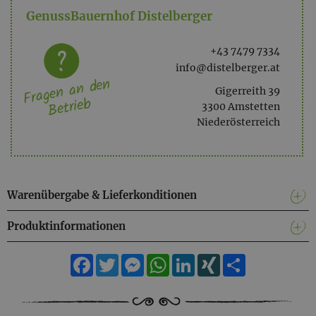
GenussBauernhof Distelberger
+43 7479 7334
info@distelberger.at
Fragen an den
Gigerreith 39
Betrieb
3300 Amstetten
Niederösterreich
Warenübergabe & Lieferkonditionen
Produktinformationen
Facebook
Twitter
Messenger
WhatsApp
LinkedIn
XING
Teilen