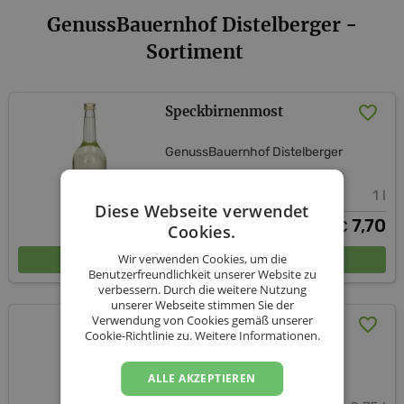
GenussBauernhof Distelberger -
Sortiment
Speckbirnenmost
GenussBauernhof Distelberger
1 l
Diese Webseite verwendet
7,70
€
Cookies.
In den Warenkorb
Wir verwenden Cookies, um die
Benutzerfreundlichkeit unserer Website zu
verbessern. Durch die weitere Nutzung
unserer Webseite stimmen Sie der
Verwendung von Cookies gemäß unserer
Birnenschaumwein brut
Cookie-Richtlinie zu.
Weitere Informationen.
GenussBauernhof Distelberger
ALLE AKZEPTIEREN