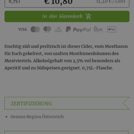
Kaufen
€ 10,80
0,75 l
14,40 € / Liter
In den Warenkorb
fruchtig süß und perlfrisch ist dieser Cider, vom Mostbaron
für Euch gekeltert, von uralten Mostbirnenbäumen des
Mostviertels. Alkoholgehalt von 3,5% vol besonders als
Aperitif und zu Süßspeisen geeignet. 0,75L-Flasche.
ZERTIFIZIERUNG
Genuss Region Österreich