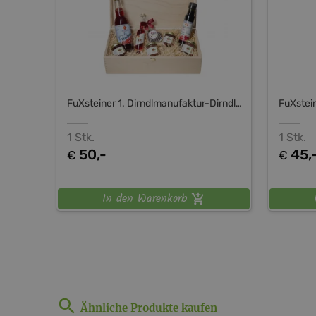
FuXsteiner 1. Dirndlmanufaktur-Dirndltal
1 Stk.
1 Stk.
50,-
45,
€
€
In den Warenkorb
Ähnliche Produkte kaufen