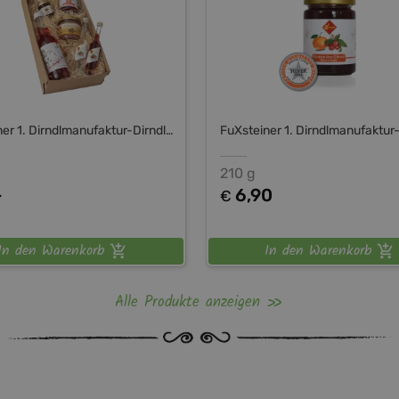
FuXsteiner 1. Dirndlmanufaktur-Dirndltal
210 g
-
6,90
€
In den Warenkorb
In den Warenkorb
Alle Produkte anzeigen