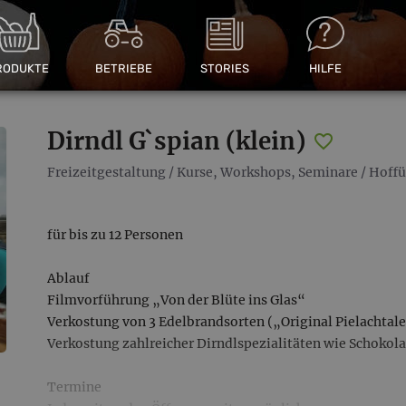
RODUKTE
BETRIEBE
STORIES
HILFE
Dirndl G`spian (klein)
Freizeitgestaltung
/
Kurse, Workshops, Seminare
/
Hoff
für bis zu 12 Personen
Ablauf
Filmvorführung „Von der Blüte ins Glas“
Verkostung von 3 Edelbrandsorten („Original Pielachtale
Verkostung zahlreicher Dirndlspezialitäten wie Schokola
Termine