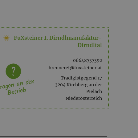
FuXsteiner 1. Dirndlmanufaktur-
Dirndltal
06648737392
brennerei@fuxsteiner.at
Tradigistgegend 17
ragen an den
3204 Kirchberg an der
Betrieb
Pielach
Niederösterreich