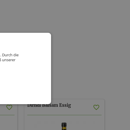
. Durch die
ß unserer
iment
Dirndl
Balsam
Essig