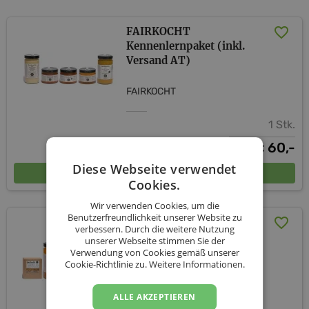
FAIRKOCHT
Kennenlernpaket (inkl.
Versand AT)
FAIRKOCHT
1 Stk.
60,-
€
Diese Webseite verwendet
In den Warenkorb
Cookies.
Wir verwenden Cookies, um die
Benutzerfreundlichkeit unserer Website zu
Fairkocht Set zum
verbessern. Durch die weitere Nutzung
Kennenlernen (inkl.
unserer Webseite stimmen Sie der
Versand AT)
Verwendung von Cookies gemäß unserer
Cookie-Richtlinie zu.
Weitere Informationen.
FAIRKOCHT
ALLE AKZEPTIEREN