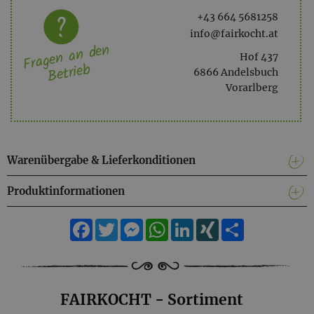
+43 664 5681258
info@fairkocht.at
Fragen an den
Hof 437
Betrieb
6866 Andelsbuch
Vorarlberg
Warenübergabe & Lieferkonditionen
Produktinformationen
Facebook
Twitter
Messenger
WhatsApp
LinkedIn
XING
Teilen
FAIRKOCHT - Sortiment