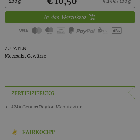
Kaufen
€ 10,50
200 g
5,25 € / 100 g
In den Warenkorb
ZUTATEN
Meersalz, Gewürze
ZERTIFIZIERUNG
AMA Genuss Region Manufaktur
FAIRKOCHT