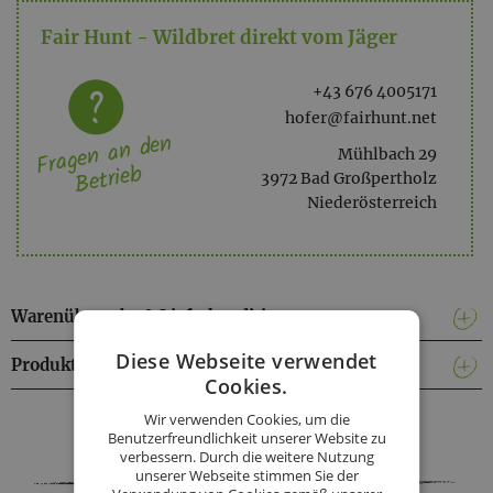
Fair Hunt - Wildbret direkt vom Jäger
+43 676 4005171
hofer@fairhunt.net
Fragen an den
Mühlbach 29
Betrieb
3972 Bad Großpertholz
Niederösterreich
Warenübergabe & Lieferkonditionen
Diese Webseite verwendet
Produktinformationen
Cookies.
Facebook
Twitter
Messenger
WhatsApp
LinkedIn
XING
Teilen
Wir verwenden Cookies, um die
Benutzerfreundlichkeit unserer Website zu
verbessern. Durch die weitere Nutzung
unserer Webseite stimmen Sie der