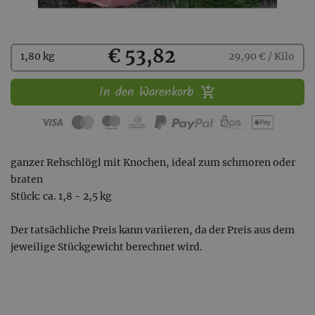
Kaufen
€ 53,82
1,80 kg
29,90 € / Kilo
In den Warenkorb
ganzer Rehschlögl mit Knochen, ideal zum schmoren oder
braten
Stück: ca. 1,8 - 2,5 kg
Der tatsächliche Preis kann variieren, da der Preis aus dem
jeweilige Stückgewicht berechnet wird.