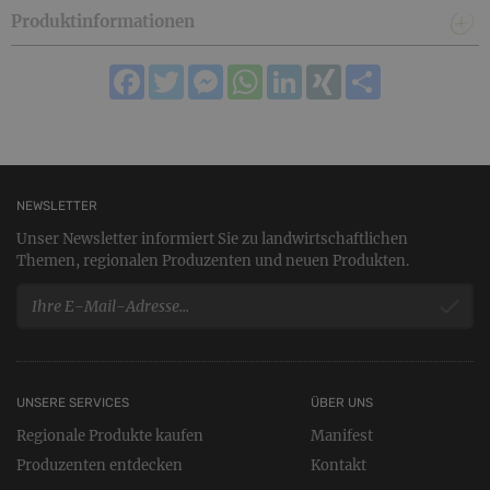
- 1x Bergkräuter, BIO Gewürzzubereitung 30g für Pasta
Produktinformationen
Aromatische, mediterrane Gewürzmischung für Pasta- und
Nudelgerichte.
Facebook
Twitter
Messenger
WhatsApp
LinkedIn
XING
Teilen
Zutaten: Meersalz (unjodiert), Basilikum BIO, Petersilie
BIO, Rohrzucker BIO, Oregano BIO, Zwiebel getoastet BIO,
Knoblauchgranulat BIO, Thymian BIO, Zimtpulver BIO
Kostenloser Versand innerhalb Österreich & Deutschland!
NEWSLETTER
Unser Newsletter informiert Sie zu landwirtschaftlichen
Themen, regionalen Produzenten und neuen Produkten.
UNSERE SERVICES
ÜBER UNS
Regionale Produkte kaufen
Manifest
Produzenten entdecken
Kontakt