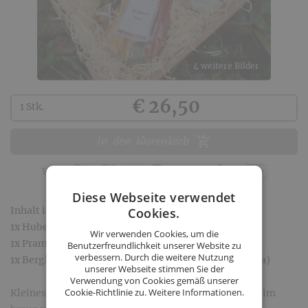
4 weitere Bilder
Kaufen
€ 26,50
1 Stk.
In den Warenkorb
Diese Webseite verwendet
Inhalt im Geschenkkarton:
Cookies.
1x Huber Spaghetti (bunt 400g, handgeschnitten)
Wir verwenden Cookies, um die
1x Pramoleum Rapsöl (100ml)
Benutzerfreundlichkeit unserer Website zu
verbessern. Durch die weitere Nutzung
1x Bergkräuter BIO Gewürzzubereitung (30g für Pasta)
unserer Webseite stimmen Sie der
Verwendung von Cookies gemäß unserer
Cookie-Richtlinie zu.
Weitere Informationen.
Kleines Geschenk-Paket liebevoll per Hand verpackt im