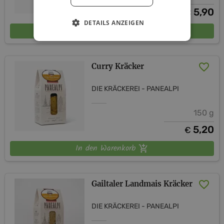
5,90
€
DETAILS ANZEIGEN
In den Warenkorb
Curry Kräcker
DIE KRÄCKEREI - PANEALPI
150 g
5,20
€
In den Warenkorb
Gailtaler Landmais Kräcker
DIE KRÄCKEREI - PANEALPI