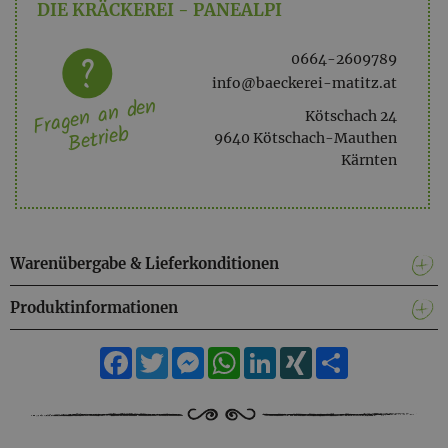
DIE KRÄCKEREI - PANEALPI
0664-2609789
info@baeckerei-matitz.at
Fragen an den
Kötschach 24
Betrieb
9640 Kötschach-Mauthen
Kärnten
Warenübergabe & Lieferkonditionen
Produktinformationen
Facebook
Twitter
Messenger
WhatsApp
LinkedIn
XING
Teilen