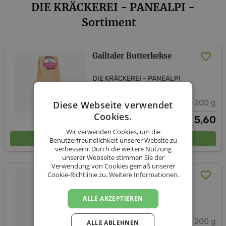
DIE KRÄCKEREI - PANEALPI -
Sortiment
Gailtaler Butterkekse
DIE KRÄCKEREI - PANEALPI
200 g
Diese Webseite verwendet
Cookies.
5,60
€
Wir verwenden Cookies, um die
In den Warenkorb
Benutzerfreundlichkeit unserer Website zu
verbessern. Durch die weitere Nutzung
unserer Webseite stimmen Sie der
Verwendung von Cookies gemäß unserer
Gailtaler Butterkekse Nuss
Cookie-Richtlinie zu.
Weitere Informationen.
DIE KRÄCKEREI - PANEALPI
ALLE AKZEPTIEREN
200 g
ALLE ABLEHNEN