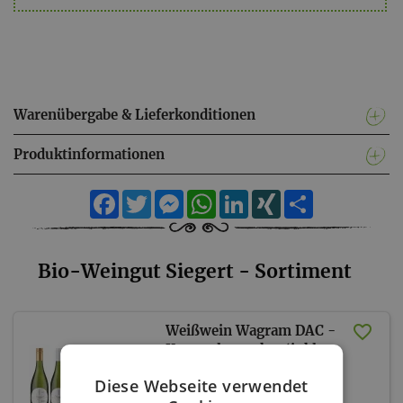
Warenübergabe & Lieferkonditionen
Produktinformationen
Facebook
Twitter
Messenger
WhatsApp
LinkedIn
XING
Teilen
Bio-Weingut Siegert - Sortiment
Weißwein Wagram DAC -
Kennenlernpaket (inkl.
Versand AT)
Diese Webseite verwendet