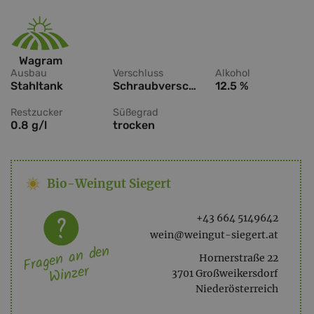
Wagram
Ausbau
Verschluss
Alkohol
Stahltank
Schraubverschluss
12.5 %
Restzucker
Süßegrad
0.8 g/l
trocken
Bio-Weingut Siegert
+43 664 5149642
wein@weingut-siegert.at
Fragen an den
Hornerstraße 22
Winzer
3701 Großweikersdorf
Niederösterreich