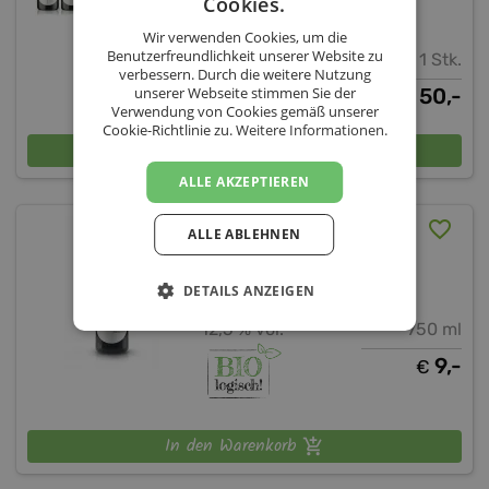
Cookies.
Bio-Weingut Siegert
Wir verwenden Cookies, um die
Benutzerfreundlichkeit unserer Website zu
1 Stk.
verbessern. Durch die weitere Nutzung
unserer Webseite stimmen Sie der
50,-
€
Verwendung von Cookies gemäß unserer
Cookie-Richtlinie zu.
Weitere Informationen.
In den Warenkorb
ALLE AKZEPTIEREN
Blauer Portugieser 2024
ALLE ABLEHNEN
Bio-Weingut Siegert
DETAILS ANZEIGEN
Niederösterreich
12,5 % vol.
750 ml
9,-
€
In den Warenkorb