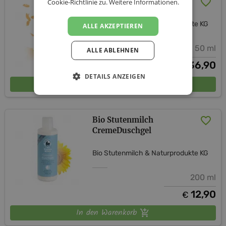
24h Rosencreme
Cookie-Richtlinie zu.
Weitere Informationen.
Bio Stutenmilch & Naturprodukte KG
ALLE AKZEPTIEREN
50 ml
ALLE ABLEHNEN
36,90
€
DETAILS ANZEIGEN
In den Warenkorb
Bio Stutenmilch
CremeDuschgel
Bio Stutenmilch & Naturprodukte KG
200 ml
12,90
€
In den Warenkorb