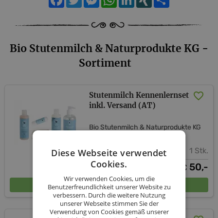
Bio Stutenmilch & Naturprodukte KG -
Sortiment
Stutenmilch Kennenlernset
inkl. Versand (AT)
Bio Stutenmilch & Naturprodukte KG
1 Stk.
Diese Webseite verwendet
Cookies.
50,-
€
Wir verwenden Cookies, um die
In den Warenkorb
Benutzerfreundlichkeit unserer Website zu
verbessern. Durch die weitere Nutzung
unserer Webseite stimmen Sie der
Verwendung von Cookies gemäß unserer