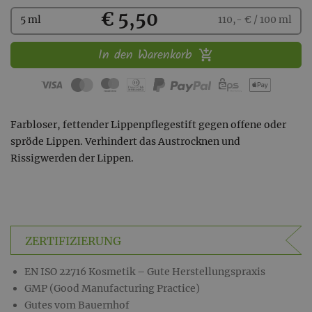
Kaufen
€ 5,50
5 ml
110,- € / 100 ml
In den Warenkorb
Farbloser, fettender Lippenpflegestift gegen offene oder
spröde Lippen. Verhindert das Austrocknen und
Rissigwerden der Lippen.
ZERTIFIZIERUNG
EN ISO 22716 Kosmetik – Gute Herstellungspraxis
GMP (Good Manufacturing Practice)
Gutes vom Bauernhof