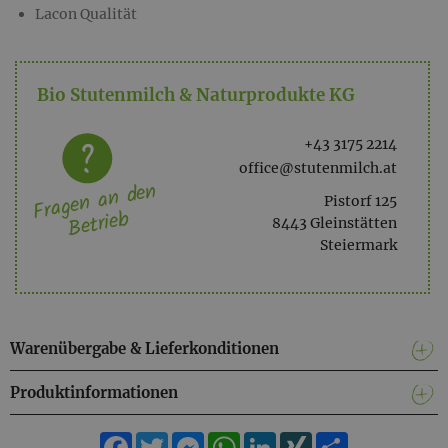
Lacon Qualität
Bio Stutenmilch & Naturprodukte KG
+43 3175 2214
office@stutenmilch.at
Fragen an den
Pistorf 125
Betrieb
8443 Gleinstätten
Steiermark
Warenübergabe & Lieferkonditionen
Produktinformationen
Facebook
Twitter
Messenger
WhatsApp
LinkedIn
XING
Teilen