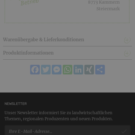
Betrieb
8773 Kammern
Steiermark
Warenübergabe & Lieferkonditionen
Produktinformationen
Facebook
Twitter
Messenger
WhatsApp
LinkedIn
XING
Teilen
NEWSLETTER
Unser Newsletter informiert Sie zu landwirtschaftlichen
Themen, regionalen Produzenten und neuen Produkten.