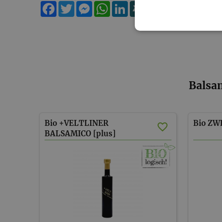
Facebook
Twitter
Messenger
WhatsApp
LinkedIn
XING
Teilen
Balsa
Bio +VELTLINER
Bio
ZW
BALSAMICO [plus]