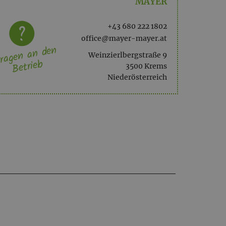
MAYER
+43 680 222 1802
office@mayer-mayer.at
ragen an den
Weinzierlbergstraße 9
Betrieb
3500 Krems
Niederösterreich