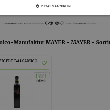
DETAILS ANZEIGEN
mico-Manufaktur MAYER + MAYER - Sort
EIGELT
BALSAMICO