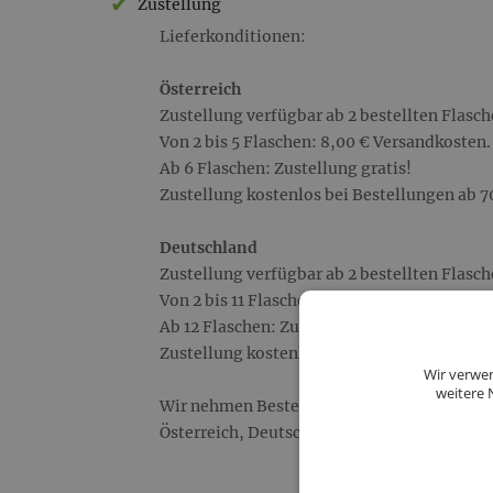
Zustellung
Lieferkonditionen:
Österreich
Zustellung verfügbar ab 2 bestellten Flasch
Von 2 bis 5 Flaschen: 8,00 € Versandkosten.
Ab 6 Flaschen: Zustellung gratis!
Zustellung kostenlos bei Bestellungen ab 7
Deutschland
Zustellung verfügbar ab 2 bestellten Flasch
Von 2 bis 11 Flaschen: 14,00 € Versandkoste
Ab 12 Flaschen: Zustellung gratis!
Zustellung kostenlos bei Bestellungen ab 1
Wir verwen
weitere 
Wir nehmen Bestellungen ausschließlich au
Österreich, Deutschland.