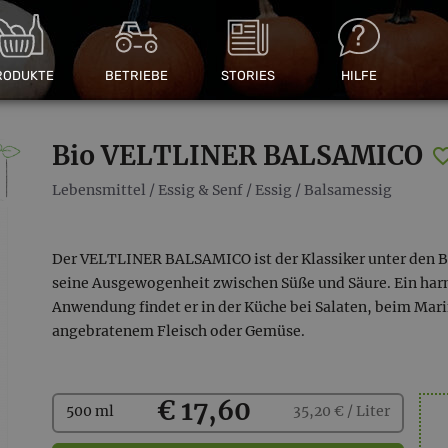
RODUKTE
BETRIEBE
STORIES
HILFE
Bio VELTLINER BALSAMICO
Lebensmittel
/
Essig & Senf
/
Essig
/
Balsamessig
Der VELTLINER BALSAMICO ist der Klassiker unter den 
seine Ausgewogenheit zwischen Süße und Säure. Ein ha
Anwendung findet er in der Küche bei Salaten, beim Mar
angebratenem Fleisch oder Gemüse.
Kaufen
€ 17,60
500 ml
35,20 € / Liter