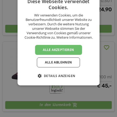
Diese Webseite verwendet
45 % vol.
0,35 l - 0,50 l
Cookies.
ab
24,90
€
Wir verwenden Cookies, um die
Benutzerfreundlichkeit unserer Website zu
verbessern. Durch die weitere Nutzung
In den Warenkorb
unserer Webseite stimmen Sie der
Verwendung von Cookies gemäß unserer
Cookie-Richtlinie zu.
Weitere Informationen.
''Damenschuh'' aus Glas
ALLE AKZEPTIEREN
mit Bio-Likör 21%
ALLE ABLEHNEN
Ave Vitas Bio-Craft-Spirits
DETAILS ANZEIGEN
20,8 % vol.
100 ml
45,-
€
In den Warenkorb