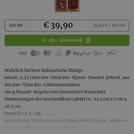
Kaufen
€ 39,90
350 ml
11,40 € / 100 ml
In den Warenkorb
Wahrlich höchste kulinarische Klänge.
Inhalt: 0,35 Liter Ave-Vitas Bio-Kirsch-Mandel 21%vol. aus
der Ave-Vitas Bio-Likörmanufaktur
190 g Mozart-Kugeln von Chocolatier Wenschitz
Abmessungen der Geschenkbox LxBxH ca.: 13,5 cm x 7 cm x
38,5 cm
Gewicht ca: 1,7 kg
Anmerkung: Spirituosen und Liköre nicht liegend, sondern
stehend lagern und transportieren.