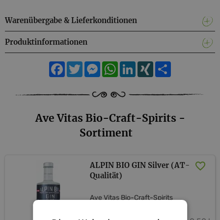
Warenübergabe & Lieferkonditionen
Produktinformationen
Facebook
Twitter
Messenger
WhatsApp
LinkedIn
XING
Teilen
Ave Vitas Bio-Craft-Spirits -
Sortiment
ALPIN BIO GIN Silver (AT-​
Qualität)
Ave Vitas Bio-Craft-Spirits