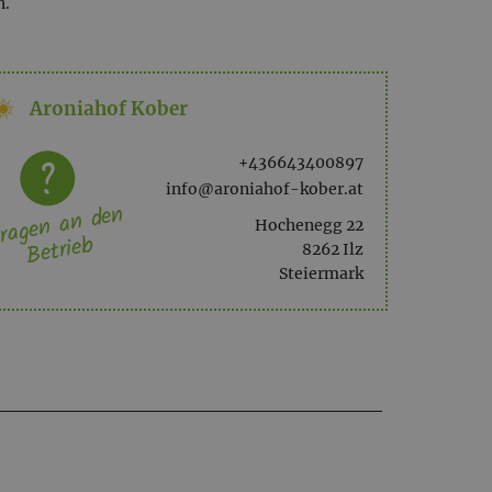
n.
Aroniahof Kober
+436643400897
info@aroniahof-kober.at
ragen an den
Hochenegg 22
Betrieb
8262 Ilz
Steiermark