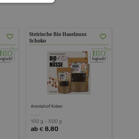
Steirische Bio Haselnuss
Schoko
Aroniahof Kober
100 g - 500 g
ab
8,80
€