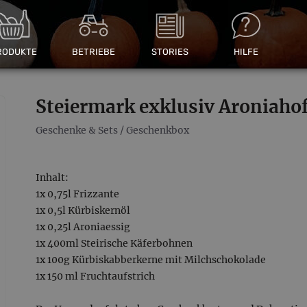
RODUKTE
BETRIEBE
STORIES
HILFE
Steiermark exklusiv Aroniahof
Geschenke & Sets
/
Geschenkbox
Inhalt:
1x 0,75l Frizzante
1x 0,5l Kürbiskernöl
1x 0,25l Aroniaessig
1x 400ml Steirische Käferbohnen
1x 100g Kürbiskabberkerne mit Milchschokolade
1x 150 ml Fruchtaufstrich