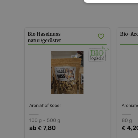
Bio Haselnuss
Bio-Ar
natur/geröstet
Aroniahof Kober
Aroniah
100 g - 500 g
80 g
ab
7,80
4,2
€
€