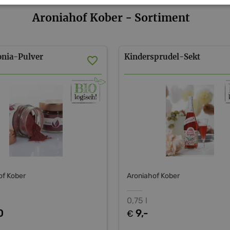
Aroniahof Kober - Sortiment
onia-Pulver
Kindersprudel-Sekt
of Kober
Aroniahof Kober
0,75 l
0
9,-
€