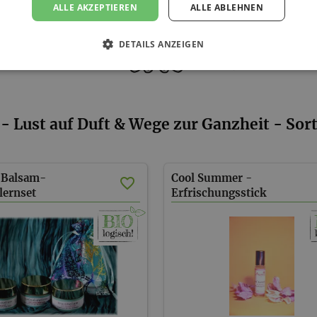
ALLE AKZEPTIEREN
ALLE ABLEHNEN
DETAILS ANZEIGEN
- Lust auf Duft & Wege zur Ganzheit - Sor
 Balsam-
Cool Summer -
lernset
Erfrischungsstick
ersandkostenfrei)