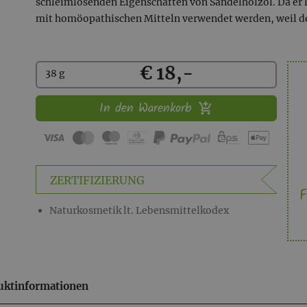
schleimlösenden Eigenschaften von Sandelholzöl. Da er lei
mit homöopathischen Mitteln verwendet werden, weil 
Kaufen
€ 18,-
38 g
In den Warenkorb
F
ZERTIFIZIERUNG
Naturkosmetik lt. Lebensmittelkodex
uktinformationen