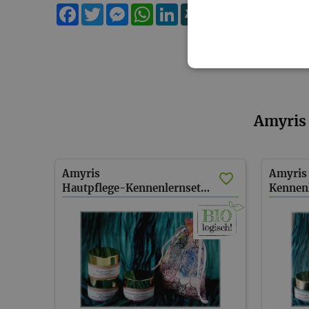
Facebook
Twitter
Messenger
WhatsApp
LinkedIn
XING
Teilen
Amyris 
Amyris
Amyris
Hautpflege-Kennenlernset 1 (versandkostenfrei)
Kennen
(AT) (v