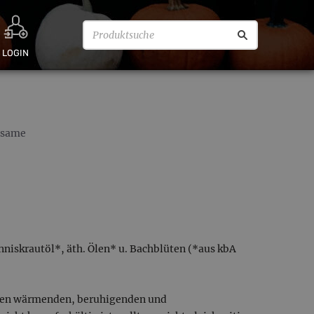
LOGIN
lsame
iskrautöl*, äth. Ölen* u. Bachblüten (*aus kbA
 den wärmenden, beruhigenden und