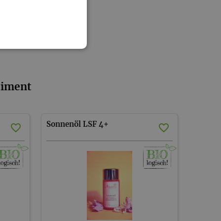
timent
Sonnenöl
LSF
4+