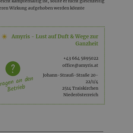
cht kampferhältig ist, sollte er nicht gleichzeitig
deren Wirkung aufgehoben werden könnte
Amyris - Lust auf Duft & Wege zur
Ganzheit
+43 664 5895022
office@amyris.at
Johann-Strauß-Straße 20-
ragen an den
22/1/4
Betrieb
2514 Traiskirchen
Niederösterreich