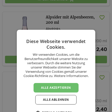
Alpsider mit Alpenbeeren,
200 ml
Alpdrinks
Diese Webseite verwendet
200 ml
Cookies.
2,40
€
Wir verwenden Cookies, um die
In den Warenkorb
Benutzerfreundlichkeit unserer Website zu
verbessern. Durch die weitere Nutzung
unserer Webseite stimmen Sie der
Verwendung von Cookies gemäß unserer
Cookie-Richtlinie zu.
Weitere Informationen.
Alpsider mit Alpenbeeren,
330ml
ALLE AKZEPTIEREN
Alpdrinks
ALLE ABLEHNEN
330 ml
2,40
€