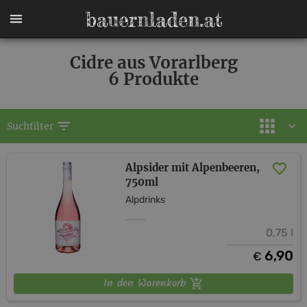
Cidre aus Vorarlberg
6 Produkte
filter_list
Suchfilter
Alpsider mit Alpenbeeren,
750ml
Alpdrinks
0,75 l
6,90
€
In den Warenkorb