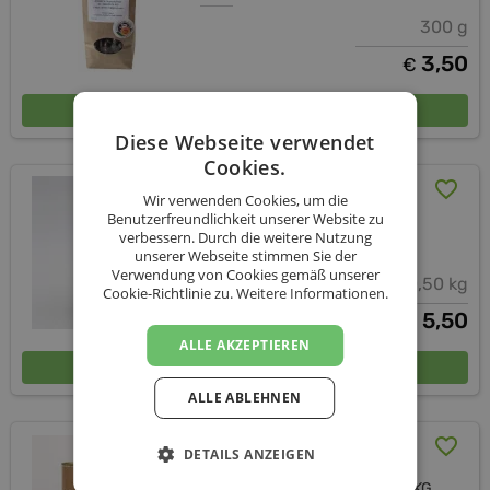
300 g
3,50
€
In den Warenkorb
Diese Webseite verwendet
Cookies.
JA- Käferbohnen 0,5 kg
Wir verwenden Cookies, um die
Benutzerfreundlichkeit unserer Website zu
JA Kernöl
verbessern. Durch die weitere Nutzung
unserer Webseite stimmen Sie der
Verwendung von Cookies gemäß unserer
0,50 kg
Cookie-Richtlinie zu.
Weitere Informationen.
5,50
€
ALLE AKZEPTIEREN
In den Warenkorb
ALLE ABLEHNEN
Käferbohnen gekocht
DETAILS ANZEIGEN
Berghofer Kürbiskernprodukte KG