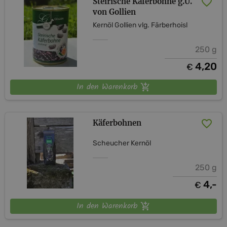
Steirische Käferbohne g.U.
von Gollien
Kernöl Gollien vlg. Färberhoisl
250 g
4,20
€
In den Warenkorb
Käferbohnen
Scheucher Kernöl
250 g
4,-
€
In den Warenkorb