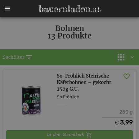
Bohnen
13 Produkte
filter_list
Suchfilter
So-Fröhlich Steirische
Käferbohnen – gekocht
250g G.U.
So Fröhlich
250 g
3,99
€
In den Warenkorb