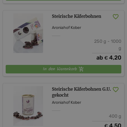
Steirische Käferbohnen
Aroniahof Kober
250 g - 1000
g
ab
4,20
€
In den Warenkorb
Steirische Käferbohnen G.U.
gekocht
Aroniahof Kober
400 g
4,50
€