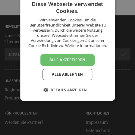
Diese Webseite verwendet
Cookies.
Wir verwenden Cookies, um die
Benutzerfreundlichkeit unserer Website zu
NEWSLETTER
verbessern. Durch die weitere Nutzung
unserer Webseite stimmen Sie der
Unser Newsletter informiert Sie zu landwirtschaftlichen
Verwendung von Cookies gemäß unserer
Themen, regionalen Produzenten und neuen Produkten.
Cookie-Richtlinie zu.
Weitere Informationen.
ALLE AKZEPTIEREN
ALLE ABLEHNEN
UNSERE SERVICES
ÜBER UNS
Regionale Produkte kaufen
Manifest
DETAILS ANZEIGEN
Produzenten entdecken
Kontakt
FÜR PRODUZENTEN
RECHTLICHES
Werden Sie Partner!
Impressum
Datenschutz