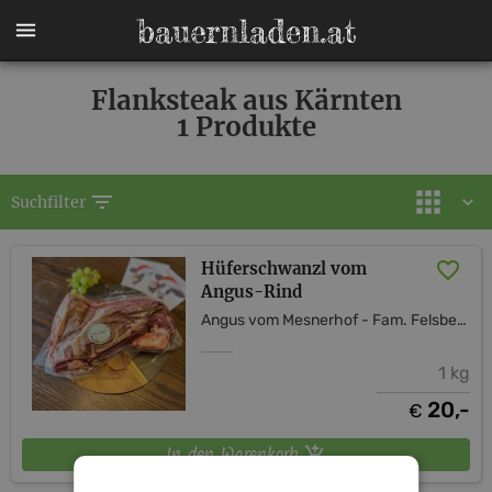
Flanksteak aus Kärnten
1 Produkte
filter_list
Suchfilter
Hüferschwanzl vom
Angus-Rind
Angus vom Mesnerhof - Fam. Felsberger
1 kg
20,-
€
In den Warenkorb