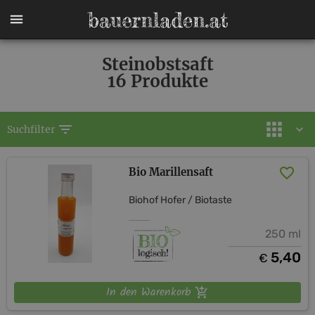
Steinobstsaft
16 Produkte
filter_list
Suchfilter
Bio Marillensaft
Biohof Hofer / Biotaste
250 ml
5,40
€
In den Warenkorb