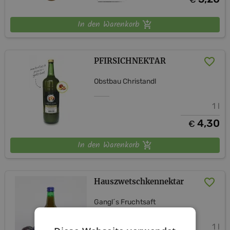
In den Warenkorb
PFIRSICHNEKTAR
Obstbau Christandl
1 l
4,30
€
In den Warenkorb
Hauszwetschkennektar
Gangl´s Fruchtsaft
1 l