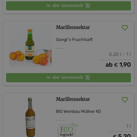
In den Warenkorb
Marillennektar
Gangl´s Fruchtsaft
0,25 l - 1 l
ab
1,90
€
In den Warenkorb
Marillennektar
BIO Weinbau Müllner KG
1 l
5,20
€