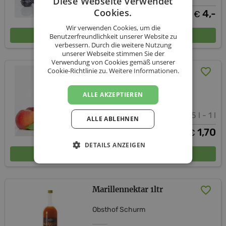
Diese Webseite verwendet
Cookies.
4,-
€
Wir verwenden Cookies, um die
In den Warenkorb
Benutzerfreundlichkeit unserer Website zu
verbessern. Durch die weitere Nutzung
unserer Webseite stimmen Sie der
Verwendung von Cookies gemäß unserer
Cookie-Richtlinie zu.
Weitere Informationen.
Pfirsichnektar
Gangl´s Fruchtsaft
ALLE AKZEPTIEREN
0,25 l - 1 l
ALLE ABLEHNEN
ab
1,70
€
DETAILS ANZEIGEN
In den Warenkorb
Marillennektar 1ltr
Obsthof Schurm