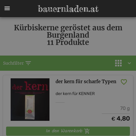
Kürbiskerne geröstet aus dem
Burgenland
11 Produkte
filter_list
Suchfilter
der kern für scharfe Typen
der kern für KENNER
70 g
4,80
€
In den Warenkorb