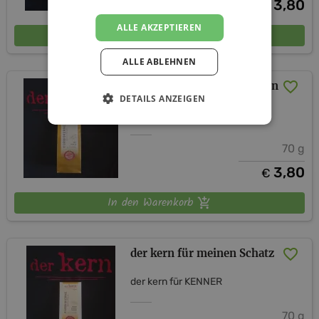
3,80
€
ALLE AKZEPTIEREN
In den Warenkorb
ALLE ABLEHNEN
der kern für Zimtschnecken
DETAILS ANZEIGEN
der kern für KENNER
70 g
3,80
€
In den Warenkorb
der kern für meinen Schatz
der kern für KENNER
70 g