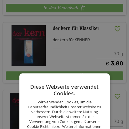
In den Warenkorb
der kern für Klassiker
der kern für KENNER
70 g
3,80
€
In den Warenkorb
Diese Webseite verwendet
Cookies.
der kern für Exoten
Wir verwenden Cookies, um die
Benutzerfreundlichkeit unserer Website zu
der kern für KENNER
verbessern. Durch die weitere Nutzung
unserer Webseite stimmen Sie der
70 g
Verwendung von Cookies gemäß unserer
Cookie-Richtlinie zu.
Weitere Informationen.